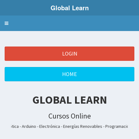
Global Learn
Toggle
navigation
LOGIN
HOME
GLOBAL LEARN
Cursos Online
duino - Electrónica - Energías Renovables - Programación - Inglés - Francés - I