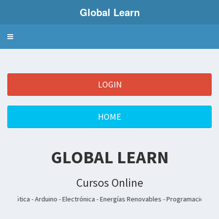
Global Learn
Toggle
navigation
LOGIN
HOME
GLOBAL LEARN
Cursos Online
duino - Electrónica - Energías Renovables - Programación - Inglés - Francés - I